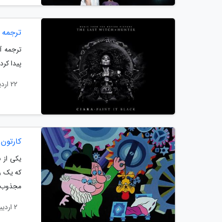
ترجمه آهنگ , Black
پیدا کر
22 اردیبهشت 1404
کارتون 
یکی از ن
که یک را
مجذوب ک
2 اردیبهشت 1404