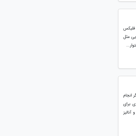
 فلیکس
یی مثل
ار...
 انجام
ی برای
و آنالیز