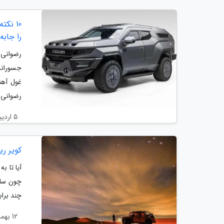
10 نک
را جابه
جسورانه
رضوانی موتور
5 اردیبهشت 1405
کویر ری
آیا تا ب
چون سال
چند براب
12 بهمن 1404