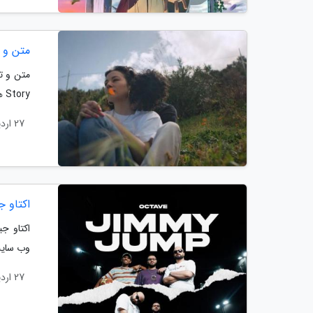
متن و ترجمه آ
Story هست و سال 2019 به همراه یک موزیک ویدئو منتشر شده.
27 اردیبهشت 1404
اکتاو جیم
وب سایت
27 اردیبهشت 1404