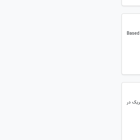
ن ترک از آلبوم Based On A True
راه کاملترین لیریک در