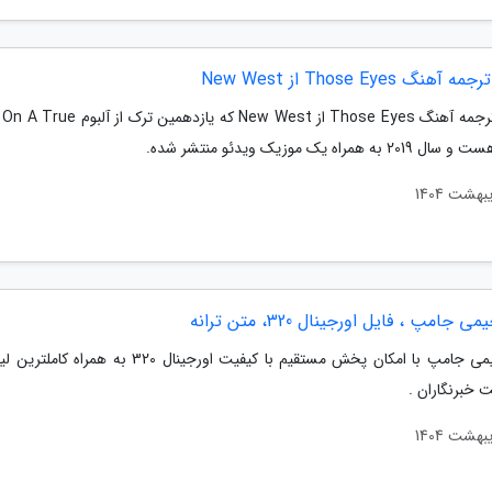
هنگ Those Eyes از New West
متن و ترجمه آهنگ Those Eyes از New West که یازدهمی
ی جامپ ، فایل اورجینال 320، متن ترانه
اکتاو جیمی جامپ با امکان پخش مستقیم با کیفیت اورجینال 320 به هم
 خبرنگاران .