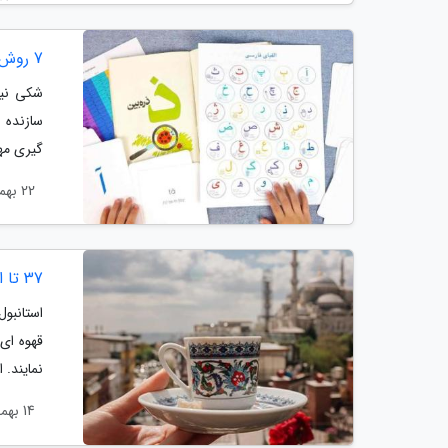
7 روش مجذوب کننده برای آموزش حروف الفبای فارسی به بچه ها
شکی نیس
سازنده 
گیری مه
22 بهمن 1403
37 تا از برترین کافه های استانبول؛ لذت نوشین قهوه ترکی در فضایی دنج
استانبول
قهوه ای
نمایند. 
14 بهمن 1403