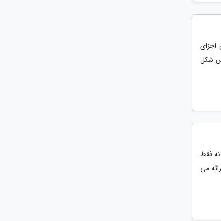
 اجزای
اس شکل
 نه فقط
ائه می