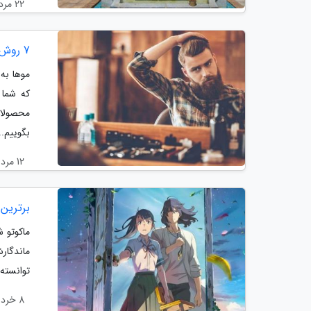
22 مرداد 1404
7 روش ساده برای مراقبت از مو (مخصوص آقایان)
که شما 
محصولات
بگوییم..
12 مرداد 1404
برترین 
ماکوتو ش
ماندگار
توانسته 
8 خرداد 1404