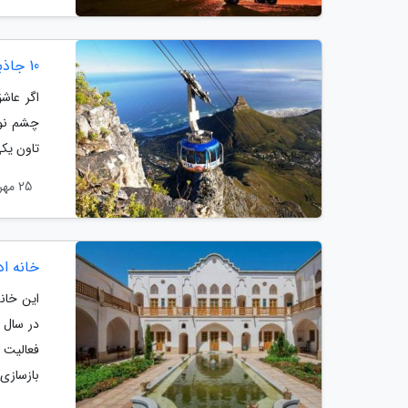
10 جاذبه گردشگری کیپ تاون در آفریقای جنوبی
اگر عاش
چشم نوا
تاون یکی
25 مهر 1404
خانه ا
این خان
فعالیت 
بازسازی.