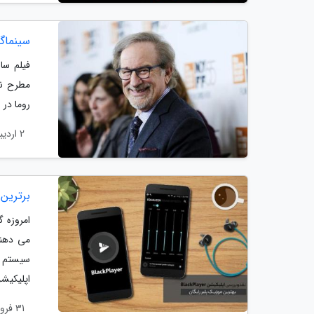
سینماگر
فیلم سا
مطرح نم
روما در 
2 اردیبهشت 1404
برترین مو
امروزه 
می دهند
اپلیکیشن
31 فروردین 1404