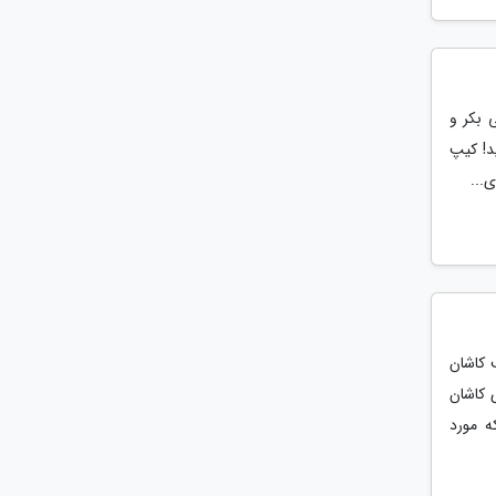
 بکر و
د! کیپ
...
 کاشان
 به عنوان فاز 2 خانه مرشدی کاشان
ه مورد