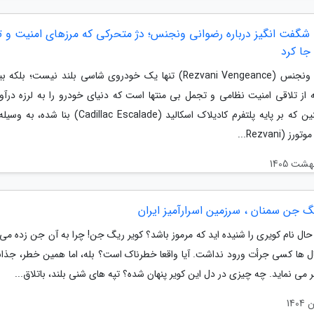
ته شگفت انگیز درباره رضوانی ونجنس؛ دژ متحرکی که مرزهای امنیت و 
 جا کرد
رضوانی ونجنس (Rezvani Vengeance) تنها یک خودروی شاسی بلند نیست؛ بلکه
 از تلاقی امنیت نظامی و تجمل بی منتها است که دنیای خودرو را به لرزه درآور
غول آهنین که بر پایه پلتفرم کادیلاک اسکالید (Cadillac Escalade)
ز (Rezvani...
گ جن سمنان ، سرزمین اسرارآمیز ایران
ه حال نام کویری را شنیده اید که مرموز باشد؟ کویر ریگ جن! چرا به آن جن زده می
 ها کسی جرأت ورود نداشت. آیا واقعا خطرناک است؟ بله، اما همین خطر، جذاب
ر می نماید. چه چیزی در دل این کویر پنهان شده؟ تپه های شنی بلند، باتلاق...