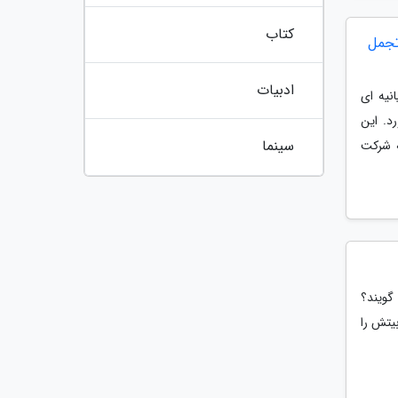
کتاب
تجمل
ادبیات
 بیانیه ای
د. این
سینما
 بنا شده، به وسیله شرکت
 گویند؟
یتش را