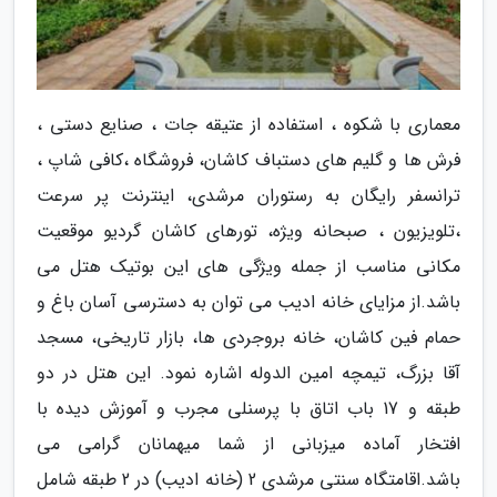
معماری با شکوه ، استفاده از عتیقه جات ، صنایع دستی ،
فرش ها و گلیم های دستباف کاشان، فروشگاه ،کافی شاپ ،
ترانسفر رایگان به رستوران مرشدی، اینترنت پر سرعت
،تلویزیون ، صبحانه ویژه، تورهای کاشان گردیو موقعیت
مکانی مناسب از جمله ویژگی های این بوتیک هتل می
باشد.از مزایای خانه ادیب می توان به دسترسی آسان باغ و
حمام فین کاشان، خانه بروجردی ها، بازار تاریخی، مسجد
آقا بزرگ، تیمچه امین الدوله اشاره نمود. این هتل در دو
طبقه و 17 باب اتاق با پرسنلی مجرب و آموزش دیده با
افتخار آماده میزبانی از شما میهمانان گرامی می
باشد.اقامتگاه سنتی مرشدی 2 (خانه ادیب) در 2 طبقه شامل