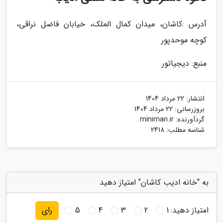
آدرس :کاشان، میدان کمال الملک، خیابان فاضل نراقی،
کوچه موحدپور
منبع: دیجیاتور
انتشار:
22 مرداد 1404
بروزرسانی:
22 مرداد 1404
گردآورنده:
miniman.ir
شناسه مطلب: 2418
به "خانه ادیب کاشان" امتیاز دهید
امتیاز دهید:
1
2
3
4
5
رای