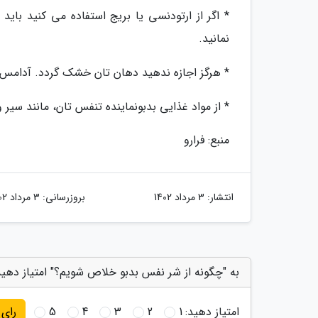
* اگر از ارتودنسی یا بریج استفاده می کنید باید
نمانید.
* هرگز اجازه ندهید دهان تان خشک گردد. آدامس ی
* از مواد غذایی بدبونماینده تنفس تان، مانند سیر 
منبع: فرارو
انتشار:
3 مرداد 1402
بروزرسانی:
3 مرداد 1402
به "چگونه از شر نفس بدبو خلاص شویم؟" امتیاز دهید
امتیاز دهید:
1
2
3
4
5
رای