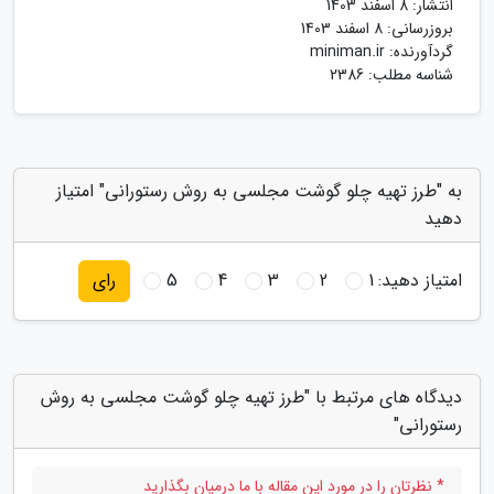
انتشار:
8 اسفند 1403
بروزرسانی:
8 اسفند 1403
گردآورنده:
miniman.ir
شناسه مطلب: 2386
به "طرز تهیه چلو گوشت مجلسی به روش رستورانی" امتیاز
دهید
امتیاز دهید:
1
2
3
4
5
رای
دیدگاه های مرتبط با "طرز تهیه چلو گوشت مجلسی به روش
رستورانی"
* نظرتان را در مورد این مقاله با ما درمیان بگذارید