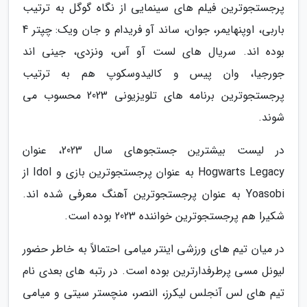
پرجستجوترین فیلم های سینمایی از نگاه گوگل به ترتیب
باربی، اوپنهایمر، جوان، ساند آو فریدام و جان ویک: چپتر 4
بوده اند. سریال های لست آو آس، ونزدی، جینی اند
جورجیا، وان پیس و کالیدوسکوپ هم به ترتیب
پرجستجوترین برنامه های تلویزیونی 2023 محسوب می
شوند.
در لیست بیشترین جستجوهای سال 2023، عنوان
Hogwarts Legacy به عنوان پرجستجوترین بازی و Idol از
Yoasobi به عنوان پرجستجوترین آهنگ معرفی شده اند.
شکیرا هم پرجستجوترین خواننده 2023 بوده است.
در میان تیم های ورزشی اینتر میامی احتمالاً به خاطر حضور
لیونل مسی پرطرفدارترین بوده است. در رتبه های بعدی نام
تیم های لس آنجلس لیکرز، النصر، منچستر سیتی و میامی