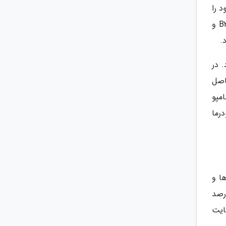
 را
دارد. با توجه به اینکه قارچ گانودرما موجب بهبود سیستم دفاعی بدن می گردد و سرشار از ویتامین های B3 ، B5 ، B12 و
.
 در
اصل
مپو
رما
ها و
ی که تمایل به خرید مستقیم و بدون واسطه این محصولات با تخفیف 20 درصد
ارد سایت