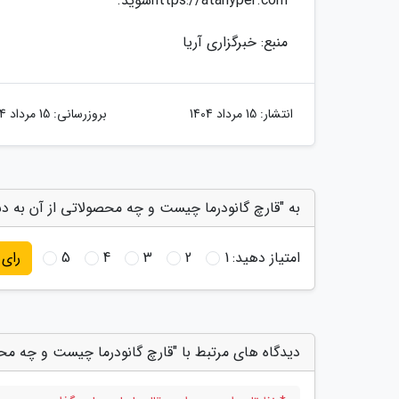
https://atahyper.comشوید.
منبع: خبرگزاری آریا
انتشار:
15 مرداد 1404
بروزرسانی:
15 مرداد 1404
به "قارچ گانودرما چیست و چه محصولاتی از آن به د
امتیاز دهید:
1
2
3
4
5
رای
دیدگاه های مرتبط با "قارچ گانودرما چیست و چه مح