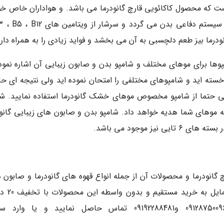
ت که محصول کاکائویی قارچ گانودرما می باشد. و هواداران خاص خود
ودرما بیز طعم دلچسبی به آن می بخشد و فواید زیادی را به همراه دارد
پوها برای موهای مختلف و شامپو بدن و صابون زیبایی آن اشاره نمود.
ه اید و شامپوهای مختلفی را امتحان نموده اید ولی نتیجه ای ح
یی حتما از شامپو مخصوص موهای خشک گانودرما استفاده نمایید. شا
به موهای شما هدیه خواهد داد. شامپو بدن و صابون های زیبایی گانود
 موجود می باشد.
ارچ گانودرما و محصولات آن از جمله انواع قهوه های گانودرما و صابون 
شامپوهای زیبایی صحبت کردیم. در صورت
دارید پیشنهاد می کنیم با شماره های : 09128750096 و09192288481 تماس حاصل نمایید و یا و