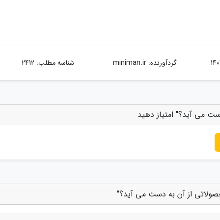
گردآورنده:
miniman.ir
شناسه مطلب: 2412
ست می آید؟" امتیاز دهید
صولاتی از آن به دست می آید؟"