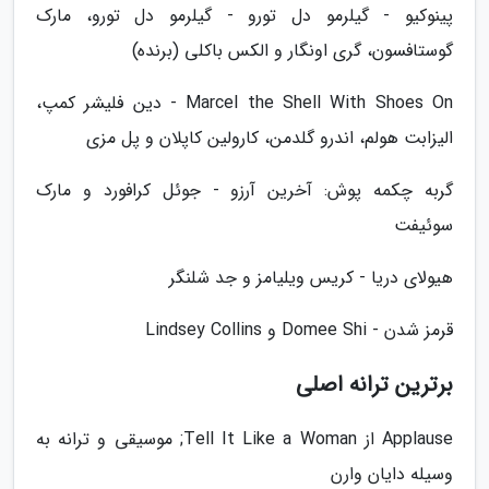
پینوکیو - گیلرمو دل تورو - گیلرمو دل تورو، مارک
گوستافسون، گری اونگار و الکس باکلی (برنده)
Marcel the Shell With Shoes On - دین فلیشر کمپ،
الیزابت هولم، اندرو گلدمن، کارولین کاپلان و پل مزی
گربه چکمه پوش: آخرین آرزو - جوئل کرافورد و مارک
سوئیفت
هیولای دریا - کریس ویلیامز و جد شلنگر
قرمز شدن - Domee Shi و Lindsey Collins
برترین ترانه اصلی
Applause از Tell It Like a Woman; موسیقی و ترانه به
وسیله دایان وارن