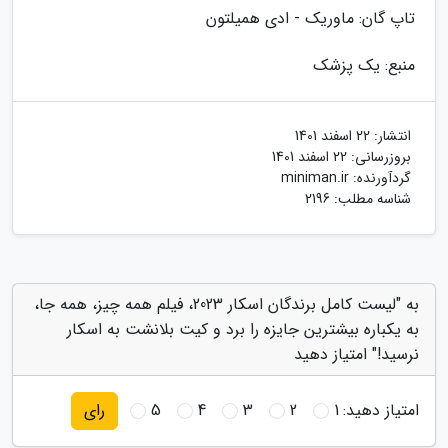
تاپ گان: ماوریک - ادی همیلتون
منبع: یک پزشک
انتشار:
22 اسفند 1401
بروزرسانی:
22 اسفند 1401
گردآورنده:
miniman.ir
شناسه مطلب: 2196
به "لیست کامل برندگان اسکار 2023، فیلم همه چیز، همه جا،
به یکباره بیشترین جایزه را برد و کیت بلانشت به اسکار
نرسید!" امتیاز دهید
امتیاز دهید:
1
2
3
4
5
رای