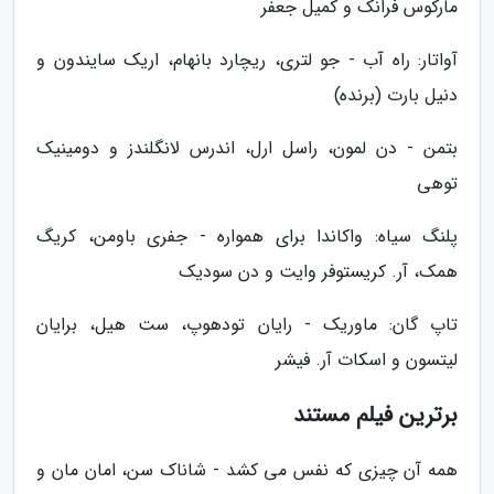
مارکوس فرانک و کمیل جعفر
آواتار: راه آب - جو لتری، ریچارد بانهام، اریک سایندون و
دنیل بارت (برنده)
بتمن - دن لمون، راسل ارل، اندرس لانگلندز و دومینیک
توهی
پلنگ سیاه: واکاندا برای همواره - جفری باومن، کریگ
همک، آر. کریستوفر وایت و دن سودیک
تاپ گان: ماوریک - رایان تودهوپ، ست هیل، برایان
لیتسون و اسکات آر. فیشر
برترین فیلم مستند
همه آن چیزی که نفس می کشد - شاناک سن، امان مان و