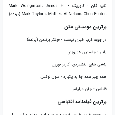
تاپ گان : کاوریک - Mark Weingarten، James H.
Mather، Al Nelson، Chris Burdon و Mark Taylor (برنده)
برترین موسیقی متن
در جبهه غرب خبری نیست - فولکر برتلمن (برنده)
بابل - جاستین هورویتز
بنشی های اینشیرین- کارتر بورول
همه چیز همه جا به یکباره - سون لوکس
فابلمن - جان ویلیامز
برترین فیلمنامه اقتباسی
در جبهه غرب خبری نیست - فیلمنامه ادوارد برگر، لسلی