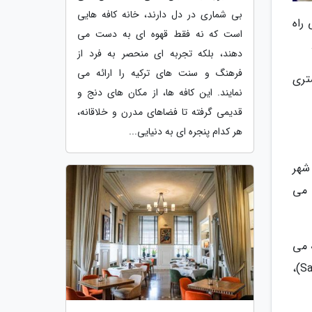
بی شماری در دل دارند، خانه کافه هایی
راه
است که نه فقط قهوه ای به دست می
دهند، بلکه تجربه ای منحصر به فرد از
فرهنگ و سنت های ترکیه را ارائه می
تری
نمایند. این کافه ها، از مکان های دنج و
قدیمی گرفته تا فضاهای مدرن و خلاقانه،
هر کدام پنجره ای به دنیایی...
 دل بخش قدیمی شهر
 می
ن سن ویسنته فرِر (San Vicente Ferrer) ادامه می
یابد و در میان بناهای باشکوه آن، قدیمی ترین کلیسای شهر به نام سن خوان دل هوسپیتال (San Juan del Hospital)،