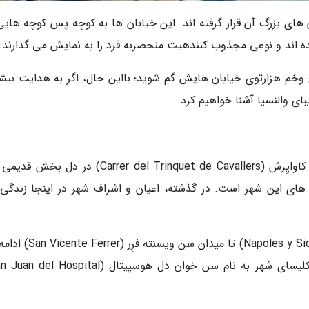
 های بزرگ آن قرار گرفته اند. این خیابان ها به کوچه پس کوچه هایی 
ده اند و نوعی مجذوب کنندهیت منحصربه فرد را به نمایش می گذارند.
یچ وخم هزارتوی خیابان هایش گم شوید؛ بااین حال، اگر به هدایت بیش
بای والنسیا آشنا خواهیم کرد.
خیابان کوچک و مجذوب کننده کرِر دل ترینکت دِ کاوایِرش (Carrer del Trinquet de Cavallers) در
 های این شهر است. در گذشته، اعیان و اشراف شهر در اینجا زندگی
این خیابان از میدان کوچک ناپولسی سیسیلیا (Napoles y Sicilia) تا میدا