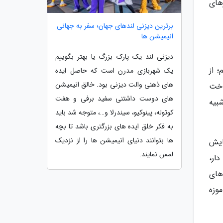
های
برترین دیزنی لندهای جهان؛ سفر به جهانی
انیمیشن ها
دیزنی لند یک پارک بزرگ یا بهتر بگوییم
 از
یک شهربازی مدرن است که حاصل ایده
های ذهنی والت دیزنی بود. خالق انیمیشن
اخت
های دوست داشتنی سفید برفی و هفت
بیه
کوتوله، پینوکیو، سیندرلا و…، متوجه شد باید
به فکر خلق ایده های بزرگتری باشد تا بچه
ها بتوانند دنیای انیمیشن ها را از نزدیک
ایش
لمس نمایند.
ار،
های
وزه