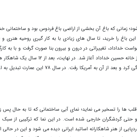
به بیش از 80 سال قبل برمی شود؛ زمانی که باغ آن بخشی از اراضی باغ فردوس بود و ساختمانی
ین باغ را خرید، تا سال های زیادی با به کار گیری روحیه هنری و اف
است خداداد، تغییراتی در درون و بیرون بنا صورت گرفت و با به کارگ
استادان عرصه هنر و گچ بری، طراحی شگفت انگیز خانه حسین خداداد آغاز شد. در نهایت، بعد از 12
خلق شد اما خداداد تنها یک سال در این خانه زندگی کرد و بعد از آن به آمریکا رفت. در سال 78 این عم
 قلب ها را تسخیر می نماید؛ نمای آبی ساختمانی که تا به حال پس زم
و حتی گردشگران خارجی شده است. در این نما که ترکیبی از سبک 
دپایی از هنر شاهکارانه اساتید ایرانی دیده می شود و این در حالی 