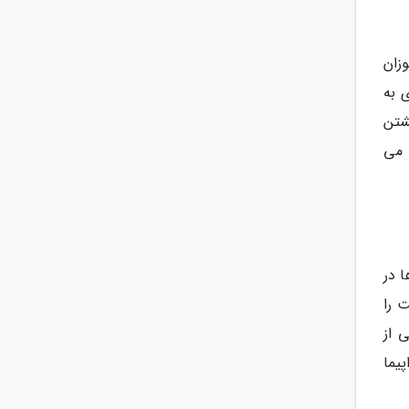
زان
 به
شتن
که در این صورت با اختصاص حدود 2 ساعت می
 در
 را
 از
یما