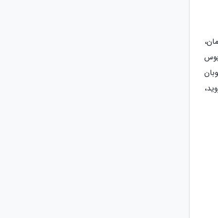
ان،
 چهار راه ولیعصر برسانید، می توانید با استفاده از خط 7 اتوبوس
وبان
ید،