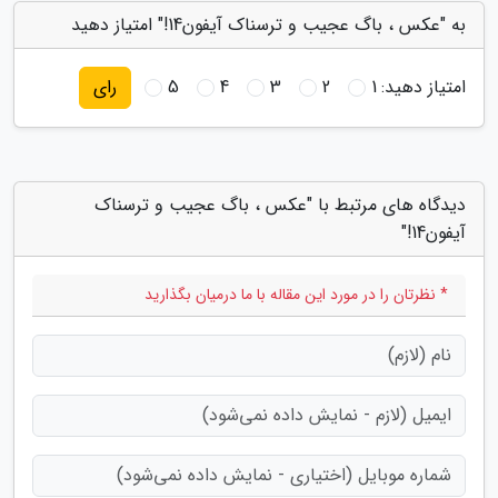
به "عکس ، باگ عجیب و ترسناک آیفون14!" امتیاز دهید
امتیاز دهید:
1
2
3
4
5
رای
دیدگاه های مرتبط با "عکس ، باگ عجیب و ترسناک
آیفون14!"
* نظرتان را در مورد این مقاله با ما درمیان بگذارید