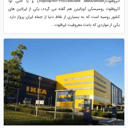
آئروفلوت(Аэрофло́т-Росси́йские авиали́нии) و یا حتی اوآ
آئروفلوت روسیسکی آویالینی هم گفته می گردد، یکی از ایرلاین های
کشور روسیه است که به بسیاری از نقاط دنیا از جمله ایران پرواز دارد.
یکی از مواردی که باعث معروفیت ایرفلوت...