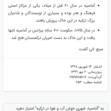
آماسیه در سال 60 قبل از میلاد، یکی از مراکز اصلی
فرهنگ و هنر بوده و بسیاری از نویسندگان و شاعران
بزرگ ترکیه در این خاک پرورش یافتند.
در سال 1075، حکومت 700 ساله بیزانس بر آماسیه انتها
یافت و این خاک به دست امیران ترکمنستان فتح شد.
منبع: الی گشت
انتشار:
14 شهریور 1398
بروزرسانی:
6 مهر 1399
گردآورنده:
miniman.ir
شناسه مطلب: 253
به "آماسیا، شهری خوش آب و هوا در ترکیه" امتیاز دهید