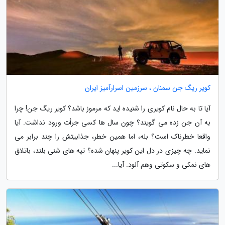
کویر ریگ جن سمنان ، سرزمین اسرارآمیز ایران
آیا تا به حال نام کویری را شنیده اید که مرموز باشد؟ کویر ریگ جن! چرا
به آن جن زده می گویند؟ چون سال ها کسی جرأت ورود نداشت. آیا
واقعا خطرناک است؟ بله، اما همین خطر، جذابیتش را چند برابر می
نماید. چه چیزی در دل این کویر پنهان شده؟ تپه های شنی بلند، باتلاق
های نمکی و سکوتی وهم آلود. آیا...