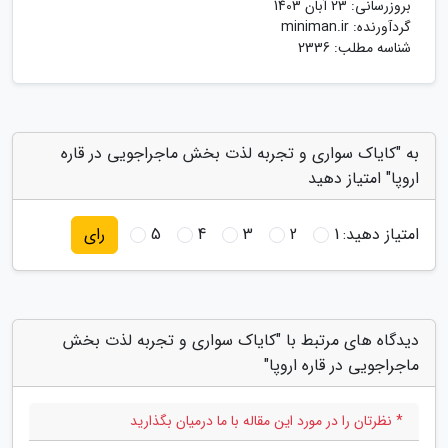
بروزرسانی:
23 آبان 1403
گردآورنده:
miniman.ir
شناسه مطلب: 2336
به "کایاک سواری و تجربه لذت بخش ماجراجویی در قاره
اروپا" امتیاز دهید
امتیاز دهید:
1
2
3
4
5
رای
دیدگاه های مرتبط با "کایاک سواری و تجربه لذت بخش
ماجراجویی در قاره اروپا"
* نظرتان را در مورد این مقاله با ما درمیان بگذارید